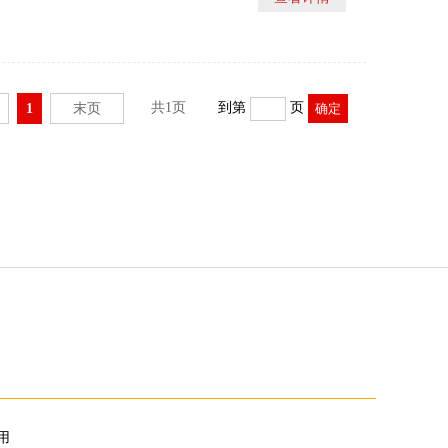
共1页
到第
页
1
末页
使用