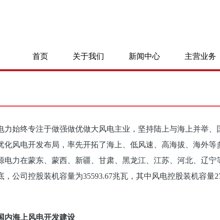
首页
关于我们
新闻中心
主营业务
电力始终专注于做强做优做大风电主业，坚持陆上与海上并举、
优化风电开发布局，率先开拓了海上、低风速、高海拔、海外等
源电力在蒙东、蒙西、新疆、甘肃、黑龙江、江苏、河北、辽宁等
年底，公司控股装机容量为35593.67兆瓦，其中风电控股装机容量
国内海上风电开发建设