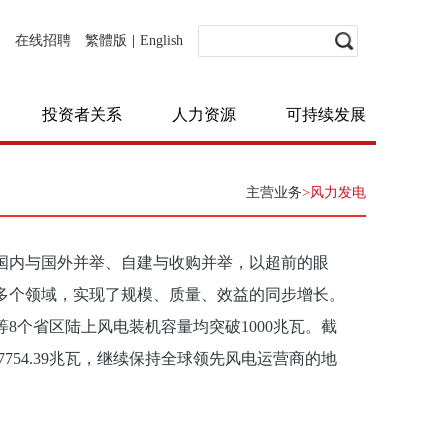
在线招聘
繁體版
|
English
投资者关系
人力资源
可持续发展
主营业务
>风力发电
国内与国外并举、自建与收购并举，以超前的眼
多个领域，实现了规模、质量、效益的同步增长。
8个省区陆上风电装机容量均突破1000兆瓦。截
27754.39兆瓦，继续保持全球领先风电运营商的地