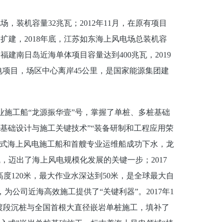
，装机容量32兆瓦；2012年11月，在原有项目
扩建，2018年底，江苏如东海上风电场总装机容
建南日岛近海单体项目容量达到400兆瓦，2019
电项目，场区中心离岸45公里，是国家能源集团建
业施工船“龙源振华壹”号，掌握了单桩、多桩基础
基础设计与施工关键技术”“装备研制和工程应用荣
吨自升式海上风电施工船和首艘专业运维船成功下水，龙
，迈出了海上风电规模化发展的关键一步；2017
高度120米，最大作业水深达到50米，是全球最大自
公司近海高效施工提供了“关键利器”。2017年1
过渡段沉桩与全国首根大直径嵌岩单桩施工，填补了