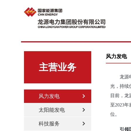
风力发电
主营业务
龙源
光，持续
目前，龙
风力发电
至2023
太阳能发电
位。
科技服务
引领