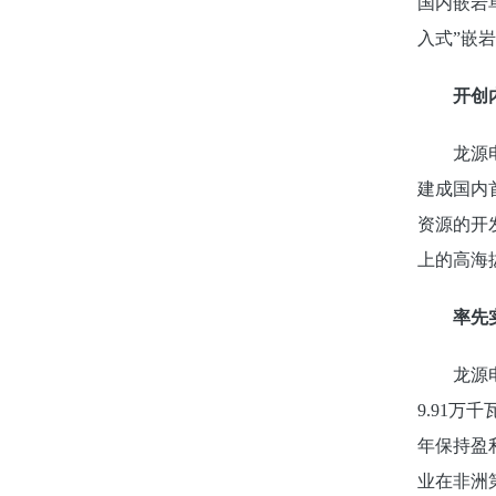
国内嵌岩
入式”嵌
开创
龙源
建成国内
资源的开
上的高海
率先
龙源
9.91
年保持盈利
业在非洲