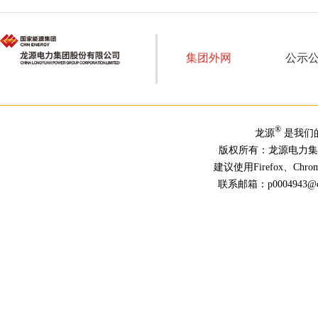
集团外网
公示
®
龙源
是我们
版权所有：龙源电力
建议使用Firefox、Ch
联系邮箱：p0004943@chn